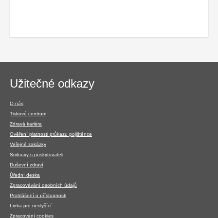
Navigace
Užitečné odkazy
v
patičce
O nás
Tiskové centrum
Zdravá kariéra
Ověření platnosti průkazu pojištěnce
Veřejné zakázky
Smlouvy s poskytovateli
Duševní zdraví
Úřední deska
Zpracovávání osobních údajů
Prohlášení o přístupnosti
Linka pro neslyšící
Zpracování cookies