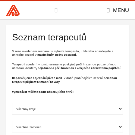
Všeobecná
MENU
zdravotní
Hlavní
pojišťovna
menu
ČR,
Seznam terapeutů
hlavní
stránka
V níže uvedeném seznamu si vyberte terapeuta, u kterého absolvujete a
maximálním počtu 10 sezení
uhradíte sezení v
.
Terapeuti uvedení v tomto seznamu poskytují péči hrazenou pouze přímou
, nejedná se o péči hrazenou z veřejného zdravotního pojištění
úhradou klientem
.
Doporučujeme objednání přes e-mail
nemohou
, v době probíhajících sezení
terapeuti přijímat telefonní hovory
.
Vyhledávat můžete podle následujících filtrů: