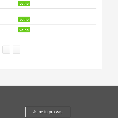
volno
volno
volno
Jsme tu pro vás