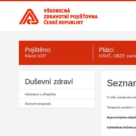
Všeobecná
zdravotní
pojišťovna
ČR,
hlavní
Hlavní
stránka
menu
Pojištěnci
Plátci
Klienti VZP
OSVČ, OBZP, zamě
Duševní zdraví
Seznam
Informace o příspěvku
V níže uvedeném sez
Seznam terapeutů
Terapeuti uvedení v
Doporučujeme objedn
Vyhledávat můžete pod