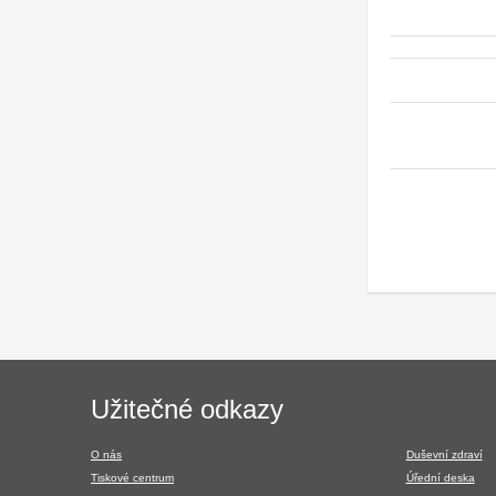
Navigace
Užitečné odkazy
v
patičce
O nás
Duševní zdraví
Tiskové centrum
Úřední deska