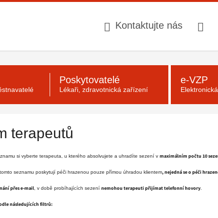
Kontaktujte nás
Poskytovatelé
e-VZP
stnavatelé
Lékaři, zdravotnická zařízení
Elektronick
 terapeutů
maximálním počtu 10 seze
namu si vyberte terapeuta, u kterého absolvujete a uhradíte sezení v
, nejedná se o péči hraze
 tomto seznamu poskytují péči hrazenou pouze přímou úhradou klientem
ání přes e-mail
nemohou terapeuti přijímat telefonní hovory
, v době probíhajících sezení
.
le následujících filtrů: