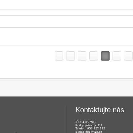
Kontaktujte nás
IČO: 41197518
Kód pojišťovny: 111
Telefon:
952 222 222
E-mail:
info@vzp.cz