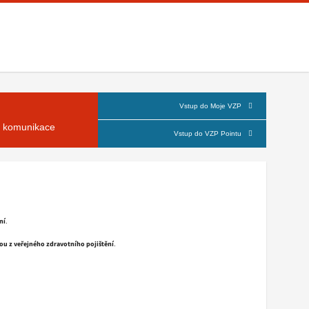
Vstup do Moje VZP
á komunikace
Vstup do VZP Pointu
ní
.
nou z veřejného zdravotního pojištění
.