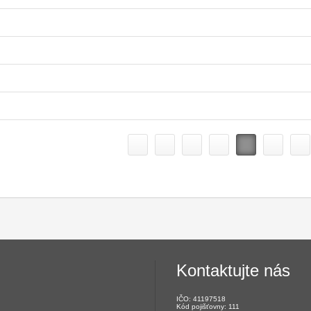
Kontaktujte nás
IČO: 41197518
Kód pojišťovny: 111