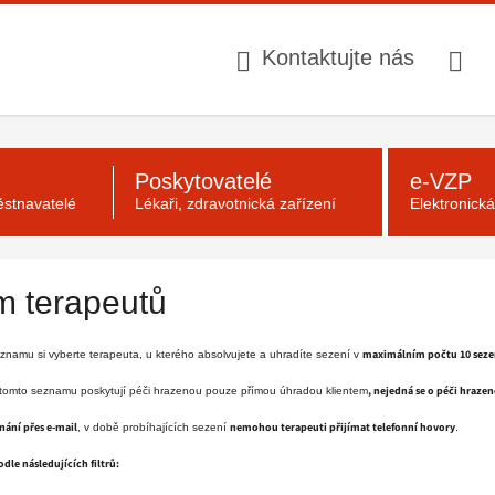
Kontaktujte nás
Poskytovatelé
e-VZP
stnavatelé
Lékaři, zdravotnická zařízení
Elektronick
 terapeutů
maximálním počtu 10 seze
namu si vyberte terapeuta, u kterého absolvujete a uhradíte sezení v
, nejedná se o péči hraze
 tomto seznamu poskytují péči hrazenou pouze přímou úhradou klientem
ání přes e-mail
nemohou terapeuti přijímat telefonní hovory
, v době probíhajících sezení
.
le následujících filtrů: