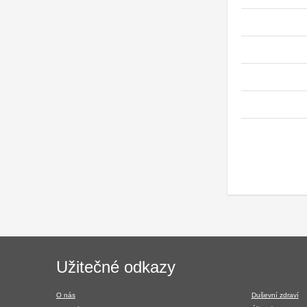
Navigace
Užitečné odkazy
v
patičce
O nás
Duševní zdraví