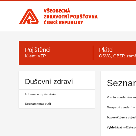
Všeobecná
zdravotní
pojišťovna
ČR,
hlavní
Hlavní
stránka
menu
Pojištěnci
Plátci
Klienti VZP
OSVČ, OBZP, zamě
Duševní zdraví
Seznam
Informace o příspěvku
V níže uvedeném sez
Seznam terapeutů
Terapeuti uvedení v
Doporučujeme objedn
Vyhledávat můžete pod