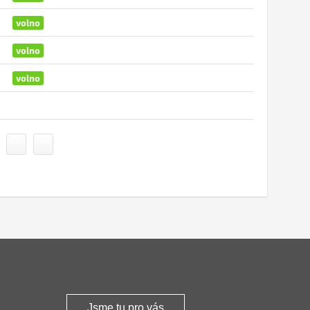
volno
volno
volno
Jsme tu pro vás