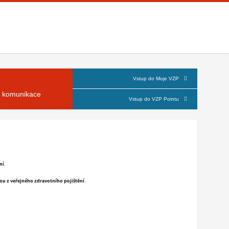
Vstup do Moje VZP
á komunikace
Vstup do VZP Pointu
ní
.
nou z veřejného zdravotního pojištění
.