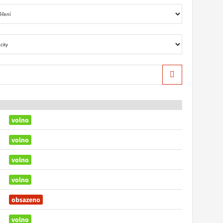
Hledat
volno
volno
volno
volno
obsazeno
volno