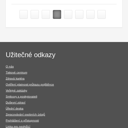
Navigace
Užitečné odkazy
v
patičce
O nás
Tiskové centrum
Zdravá kariéra
Ověření platnosti průkazu pojištěnce
Veřejné zakázky
Smlouvy s poskytovateli
Duševní zdraví
Úřední deska
Zpracovávání osobních údajů
Prohlášení o přístupnosti
Linka pro neslyšící