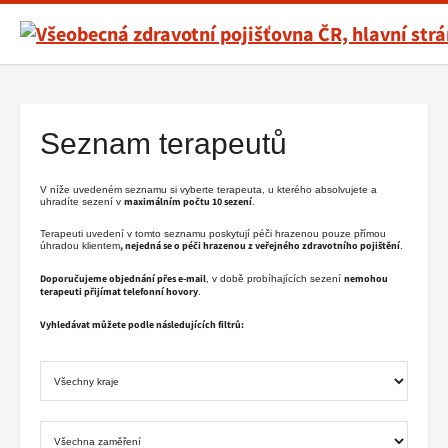
Všeobecná
zdravotní
pojišťovna
Hlavní
ČR,
menu
hlavní
Seznam terapeutů
stránka
V níže uvedeném seznamu si vyberte terapeuta, u kterého absolvujete a
maximálním počtu 10 sezení
uhradíte sezení v
.
Terapeuti uvedení v tomto seznamu poskytují péči hrazenou pouze přímou
, nejedná se o péči hrazenou z veřejného zdravotního pojištění
úhradou klientem
.
Doporučujeme objednání přes e-mail
nemohou
, v době probíhajících sezení
terapeuti přijímat telefonní hovory
.
Vyhledávat můžete podle následujících filtrů: