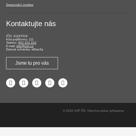
Zpracování cookies
Kontaktujte nás
IČO: 41197518
Kód pojišťovny: 111
Telefon:
952 222 222
E-mail:
info@vzp.cz
Datová schránka: i48ae3q
Jsme tu pro vás
Facebook
LinkedIn
YouTube
Instagram
Twitter
© 2026 VZP ČR, Všechna práva vyhrazena