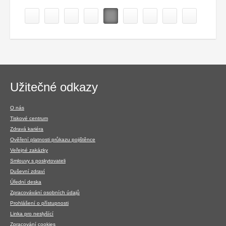
Navigace
Užitečné odkazy
v
patičce
O nás
Tiskové centrum
Zdravá kariéra
Ověření platnosti průkazu pojištěnce
Veřejné zakázky
Smlouvy s poskytovateli
Duševní zdraví
Úřední deska
Zpracovávání osobních údajů
Prohlášení o přístupnosti
Linka pro neslyšící
Zpracování cookies