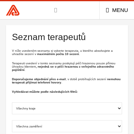
Všeobecná
MENU
zdravotní
pojišťovna
Hlavní
menu
ČR,
hlavní
Seznam terapeutů
stránka
V níže uvedeném seznamu si vyberte terapeuta, u kterého absolvujete a
uhradíte sezení v
maximálním počtu 10 sezení
.
Terapeuti uvedení v tomto seznamu poskytují péči hrazenou pouze přímou
úhradou klientem
, nejedná se o péči hrazenou z veřejného zdravotního
pojištění
.
Doporučujeme objednání přes e-mail
, v době probíhajících sezení
nemohou
terapeuti přijímat telefonní hovory
.
Vyhledávat můžete podle následujících filtrů: