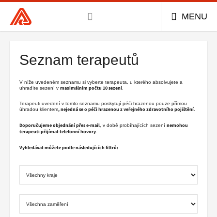
Všeobecná
MENU
zdravotní
Hlavní
pojišťovna
menu
ČR,
Seznam terapeutů
hlavní
stránka
V níže uvedeném seznamu si vyberte terapeuta, u kterého absolvujete a
maximálním počtu 10 sezení
uhradíte sezení v
.
Terapeuti uvedení v tomto seznamu poskytují péči hrazenou pouze přímou
, nejedná se o péči hrazenou z veřejného zdravotního pojištění
úhradou klientem
.
Doporučujeme objednání přes e-mail
nemohou
, v době probíhajících sezení
terapeuti přijímat telefonní hovory
.
Vyhledávat můžete podle následujících filtrů: