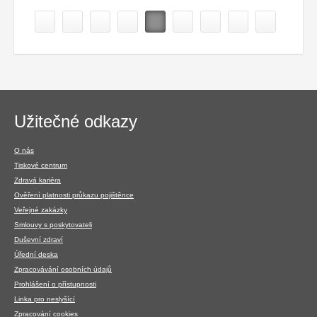
Navigace
Užitečné odkazy
v
patičce
O nás
Tiskové centrum
Zdravá kariéra
Ověření platnosti průkazu pojištěnce
Veřejné zakázky
Smlouvy s poskytovateli
Duševní zdraví
Úřední deska
Zpracovávání osobních údajů
Prohlášení o přístupnosti
Linka pro neslyšící
Zpracování cookies