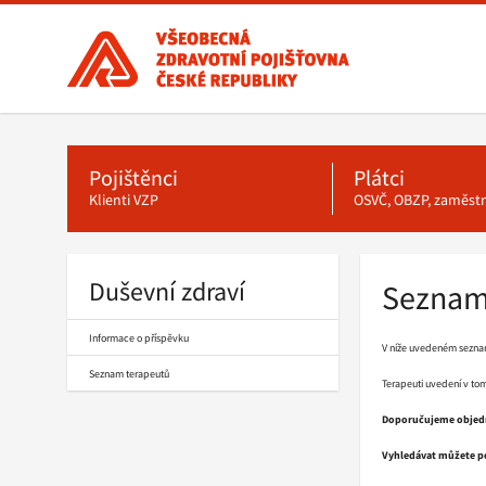
Všeobecná
zdravotní
pojišťovna
ČR,
hlavní
Hlavní
stránka
Pojištěnci
Plátci
menu
Klienti VZP
OSVČ, OBZP, zaměst
Duševní zdraví
Seznam
Informace o příspěvku
V níže uvedeném seznamu
Seznam terapeutů
Terapeuti uvedení v to
Doporučujeme objedn
Vyhledávat můžete pod