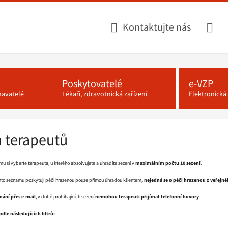
Kontaktujte nás
Poskytovatelé
e-VZP
navatelé
Lékaři, zdravotnická zařízení
Elektronick
 terapeutů
 si vyberte terapeuta, u kterého absolvujete a uhradíte sezení v
maximálním počtu 10 sezení
.
mto seznamu poskytují péči hrazenou pouze přímou úhradou klientem
, nejedná se o péči hrazenou z veřejn
ání přes e-mail
, v době probíhajících sezení
nemohou terapeuti přijímat telefonní hovory
.
le následujících filtrů: