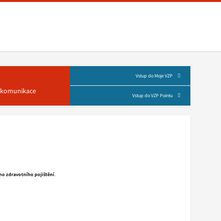
Vstup do Moje VZP
á komunikace
Vstup do VZP Pointu
ého zdravotního pojištění
.