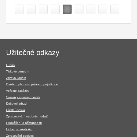
Navigace
Užitečné odkazy
v
patičce
O nás
Tiskové centrum
Zdravá kariéra
Ověření platnosti průkazu pojištěnce
Veřejné zakázky
Smlouvy s poskytovateli
Duševní zdraví
Úřední deska
Zpracovávání osobních údajů
Prohlášení o přístupnosti
Linka pro neslyšící
Zpracování cookies