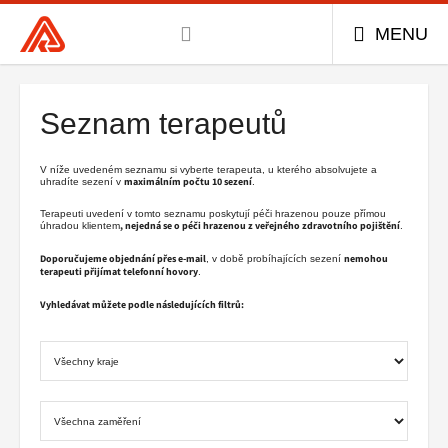
Všeobecná
MENU
zdravotní
Hlavní
pojišťovna
menu
ČR,
Seznam terapeutů
hlavní
stránka
V níže uvedeném seznamu si vyberte terapeuta, u kterého absolvujete a
maximálním počtu 10 sezení
uhradíte sezení v
.
Terapeuti uvedení v tomto seznamu poskytují péči hrazenou pouze přímou
, nejedná se o péči hrazenou z veřejného zdravotního pojištění
úhradou klientem
.
Doporučujeme objednání přes e-mail
nemohou
, v době probíhajících sezení
terapeuti přijímat telefonní hovory
.
Vyhledávat můžete podle následujících filtrů: