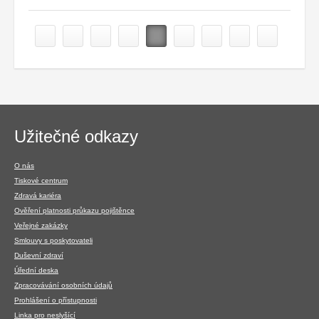
Navigace
Užitečné odkazy
v
patičce
O nás
Tiskové centrum
Zdravá kariéra
Ověření platnosti průkazu pojištěnce
Veřejné zakázky
Smlouvy s poskytovateli
Duševní zdraví
Úřední deska
Zpracovávání osobních údajů
Prohlášení o přístupnosti
Linka pro neslyšící