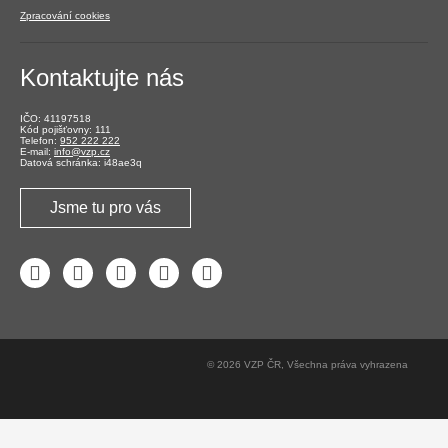
Zpracování cookies
Kontaktujte nás
IČO: 41197518
Kód pojišťovny: 111
Telefon:
952 222 222
E-mail:
info@vzp.cz
Datová schránka: i48ae3q
Jsme tu pro vás
Facebook
LinkedIn
YouTube
Instagram
Twitter
© 2026 VZP ČR, Všechna práva vyhrazena