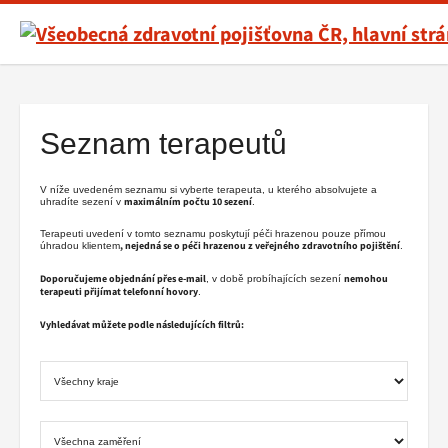
Všeobecná
zdravotní
pojišťovna
Hlavní
ČR,
menu
hlavní
Seznam terapeutů
stránka
V níže uvedeném seznamu si vyberte terapeuta, u kterého absolvujete a
maximálním počtu 10 sezení
uhradíte sezení v
.
Terapeuti uvedení v tomto seznamu poskytují péči hrazenou pouze přímou
, nejedná se o péči hrazenou z veřejného zdravotního pojištění
úhradou klientem
.
Doporučujeme objednání přes e-mail
nemohou
, v době probíhajících sezení
terapeuti přijímat telefonní hovory
.
Vyhledávat můžete podle následujících filtrů: