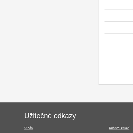
Navigace
Užitečné odkazy
v
patičce
O nás
Duševní zdraví