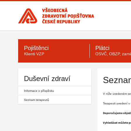
Všeobecná
zdravotní
pojišťovna
ČR,
hlavní
Hlavní
stránka
menu
Pojištěnci
Plátci
Klienti VZP
OSVČ, OBZP, zamě
Duševní zdraví
Seznam
Informace o příspěvku
V níže uvedeném sez
Seznam terapeutů
Terapeuti uvedení v
Doporučujeme objedn
Vyhledávat můžete pod