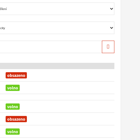
Hledat
obsazeno
volno
volno
obsazeno
volno