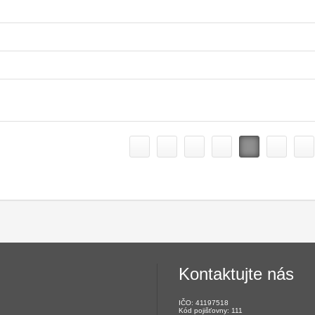
Kontaktujte nás
IČO: 41197518
Kód pojišťovny: 111