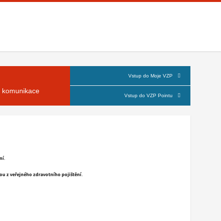
Vstup do Moje VZP
á komunikace
Vstup do VZP Pointu
ní
.
nou z veřejného zdravotního pojištění
.