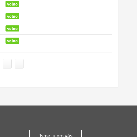
volno
volno
volno
volno
Jsme tu pro vás