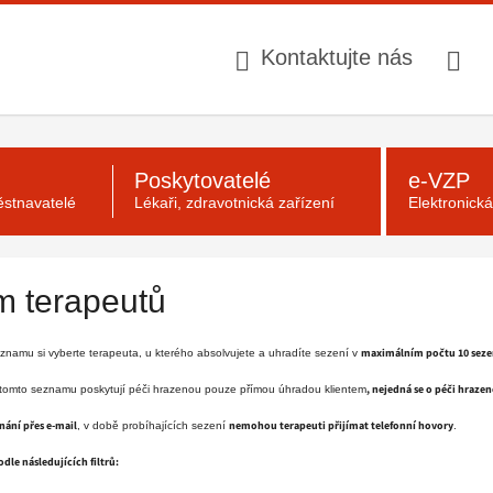
Kontaktujte nás
Poskytovatelé
e-VZP
stnavatelé
Lékaři, zdravotnická zařízení
Elektronick
 terapeutů
maximálním počtu 10 seze
namu si vyberte terapeuta, u kterého absolvujete a uhradíte sezení v
, nejedná se o péči hraze
 tomto seznamu poskytují péči hrazenou pouze přímou úhradou klientem
ání přes e-mail
nemohou terapeuti přijímat telefonní hovory
, v době probíhajících sezení
.
le následujících filtrů: