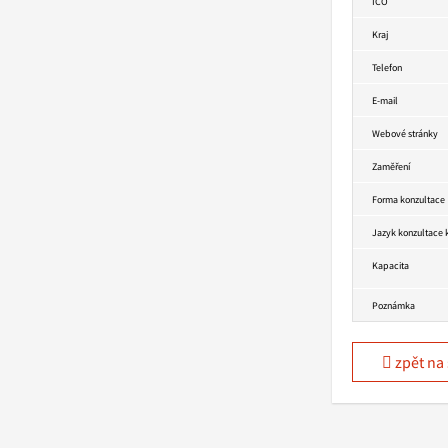
IČO
Kraj
Telefon
E-mail
Webové stránky
Zaměření
Forma konzultace
Jazyk konzultace
Kapacita
Poznámka
zpět na