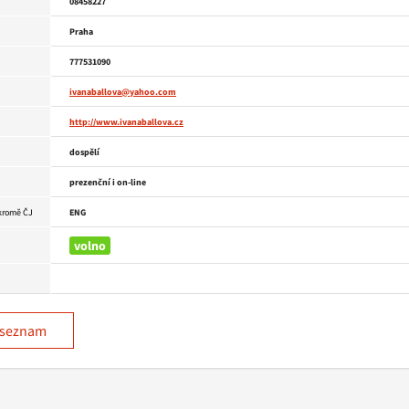
08458227
Praha
777531090
ivanaballova@yahoo.com
http://www.ivanaballova.cz
dospělí
prezenční i on-line
 kromě ČJ
ENG
volno
 seznam