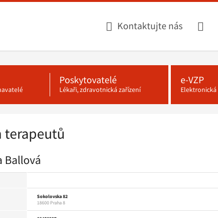
Kontaktujte nás
Poskytovatelé
e-VZP
navatelé
Lékaři, zdravotnická zařízení
Elektronick
 terapeutů
a Ballová
Sokolovska 82
18600 Praha 8