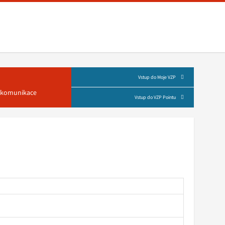
Vstup do Moje VZP
á komunikace
Vstup do VZP Pointu