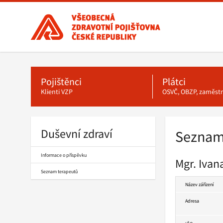
Všeobecná
zdravotní
pojišťovna
ČR,
hlavní
Hlavní
stránka
Pojištěnci
Plátci
menu
Klienti VZP
OSVČ, OBZP, zaměst
Duševní zdraví
Seznam
Informace o příspěvku
Mgr. Ivan
Seznam terapeutů
Název zářízení
Adresa