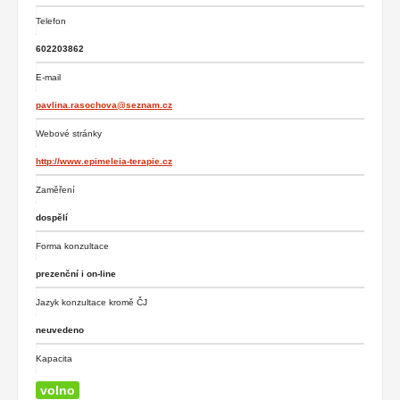
Telefon
602203862
E-mail
pavlina.rasochova@seznam.cz
Webové stránky
http://www.epimeleia-terapie.cz
Zaměření
dospělí
Forma konzultace
prezenční i on-line
Jazyk konzultace kromě ČJ
neuvedeno
Kapacita
volno