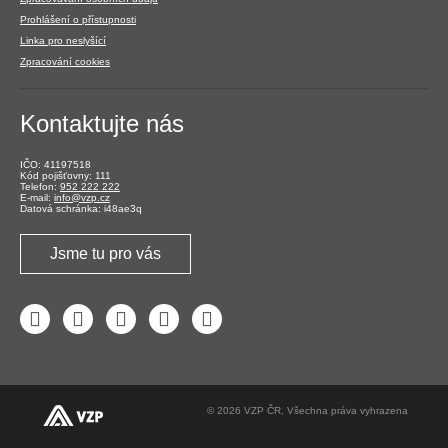
Prohlášení o přístupnosti
Linka pro neslyšící
Zpracování cookies
Kontaktujte nás
IČO: 41197518
Kód pojišťovny: 111
Telefon:
952 222 222
E-mail:
info@vzp.cz
Datová schránka: i48ae3q
Jsme tu pro vás
Facebook
LinkedIn
YouTube
Instagram
Twitter
© 2026 VZP ČR, Všechna práva vyhrazena