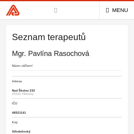
Všeobecná
MENU
zdravotní
pojišťovna
Hlavní
menu
ČR,
hlavní
Seznam terapeutů
stránka
Mgr. Pavlína Rasochová
Název zářízení
Adresa
Nad Školou 232
25231 Všenory
IČO
48521141
Kraj
Středočeský