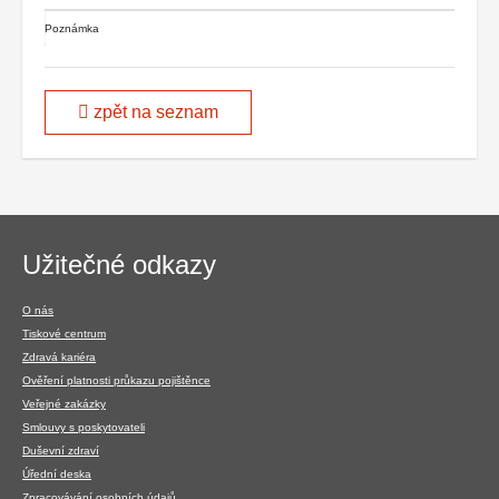
Poznámka
zpět na seznam
Navigace
Užitečné odkazy
v
patičce
O nás
Tiskové centrum
Zdravá kariéra
Ověření platnosti průkazu pojištěnce
Veřejné zakázky
Smlouvy s poskytovateli
Duševní zdraví
Úřední deska
Zpracovávání osobních údajů