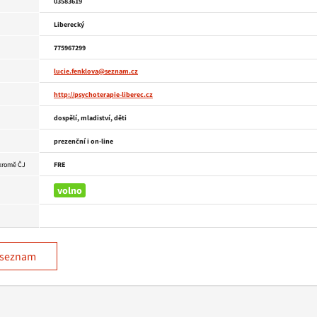
03583619
Liberecký
775967299
lucie.fenklova@seznam.cz
http://psychoterapie-liberec.cz
dospělí, mladiství, děti
prezenční i on-line
 kromě ČJ
FRE
volno
 seznam