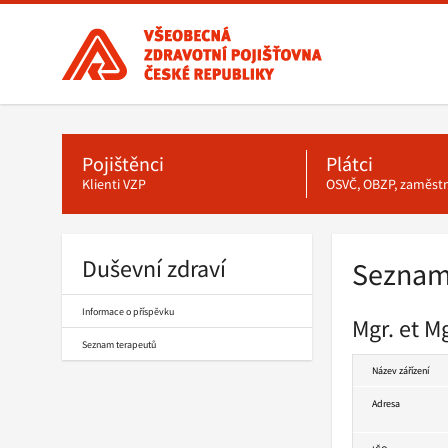
Všeobecná
zdravotní
pojišťovna
ČR,
hlavní
Hlavní
stránka
Pojištěnci
Plátci
menu
Klienti VZP
OSVČ, OBZP, zaměst
Duševní zdraví
Seznam
Informace o příspěvku
Mgr. et M
Seznam terapeutů
Název zářízení
Adresa