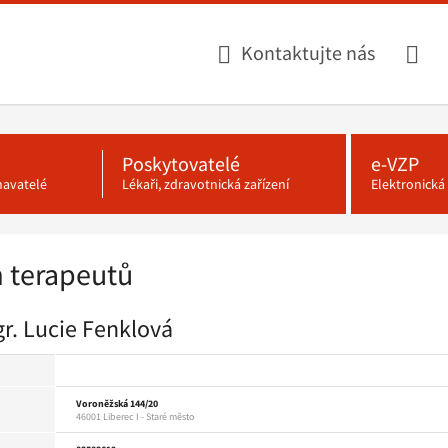
Kontaktujte nás
Poskytovatelé
e-VZP
navatelé
Lékaři, zdravotnická zařízení
Elektronick
 terapeutů
gr. Lucie Fenklová
Voroněžská 144/20
46001 Liberec I - Staré město