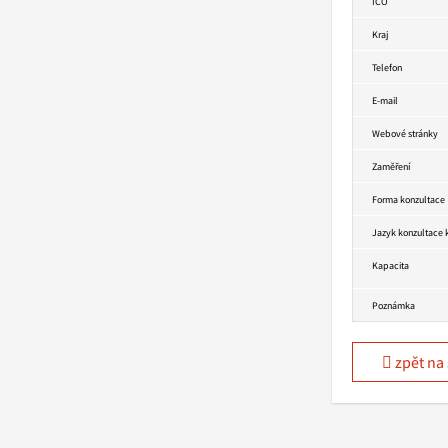
IČO
Kraj
Telefon
E-mail
Webové stránky
Zaměření
Forma konzultace
Jazyk konzultace
Kapacita
Poznámka
zpět na