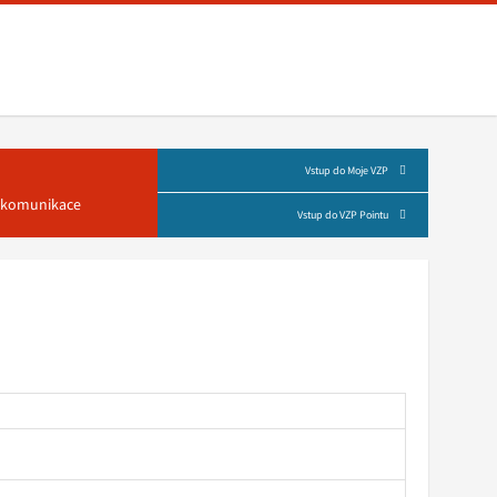
Vstup do Moje VZP
á komunikace
Vstup do VZP Pointu