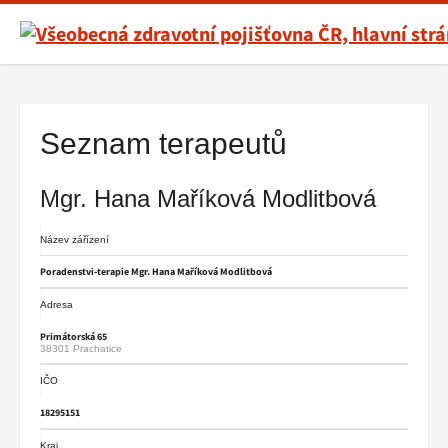
Všeobecná
zdravotní
pojišťovna
Hlavní
ČR,
menu
hlavní
Seznam terapeutů
stránka
Mgr. Hana Maříková Modlitbová
Název zářízení
Poradenstvi-terapie Mgr. Hana Maříková Modlitbová
Adresa
Primátorská 65
38301 Prachatice
IČO
18295151
Kraj