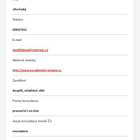
Jihočeský
Telefon
608427812
E-mail
modlitbova@centrum.cz
Webové stránky
http://www.poradenstvi-terapie.cz
Zaměření
dospělí, mladiství, děti
Forma konzultace
prezenční i on-line
Jazyk konzultace kromě ČJ
neuvedeno