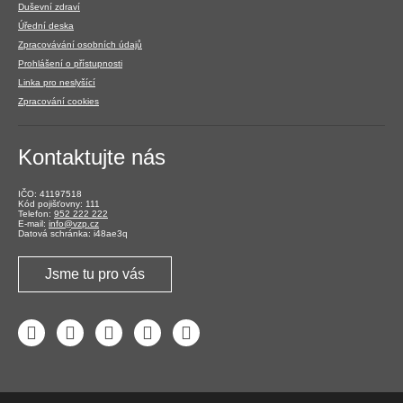
Duševní zdraví
Úřední deska
Zpracovávání osobních údajů
Prohlášení o přístupnosti
Linka pro neslyšící
Zpracování cookies
Kontaktujte nás
IČO: 41197518
Kód pojišťovny: 111
Telefon:
952 222 222
E-mail:
info@vzp.cz
Datová schránka: i48ae3q
Jsme tu pro vás
Facebook
LinkedIn
YouTube
Instagram
Twitter