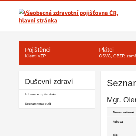
Všeobecná
zdravotní
pojišťovna
ČR,
hlavní
Hlavní
menu
stránka
Pojištěnci
Plátci
Klienti VZP
OSVČ, OBZP, zamě
Duševní zdraví
Seznam
Informace o příspěvku
Mgr. Ole
Seznam terapeutů
Název zářízení
Adresa
IČO