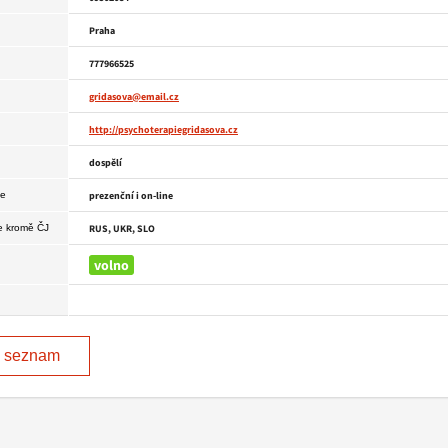
Praha
777966525
gridasova@email.cz
http://psychoterapiegridasova.cz
dospělí
ce
prezenční i on-line
e kromě ČJ
RUS, UKR, SLO
volno
a seznam