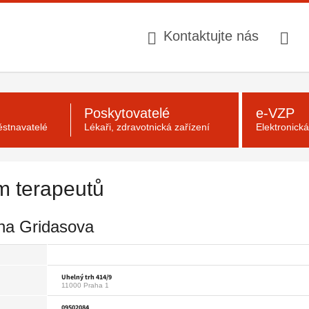
Kontaktujte nás
Poskytovatelé
e-VZP
stnavatelé
Lékaři, zdravotnická zařízení
Elektronick
 terapeutů
na Gridasova
Uhelný trh 414/9
11000 Praha 1
09502084