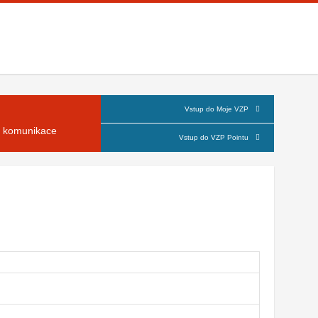
Vstup do Moje VZP
á komunikace
Vstup do VZP Pointu