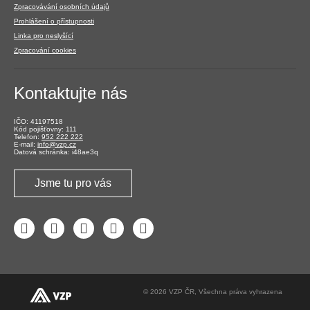
Zpracovávání osobních údajů
Prohlášení o přístupnosti
Linka pro neslyšící
Zpracování cookies
Kontaktujte nás
IČO: 41197518
Kód pojišťovny: 111
Telefon:
952 222 222
E-mail:
info@vzp.cz
Datová schránka: i48ae3q
Jsme tu pro vás
Facebook
LinkedIn
YouTube
Instagram
Twitter
© 2026 VZP ČR, Všechna práva vyhrazena