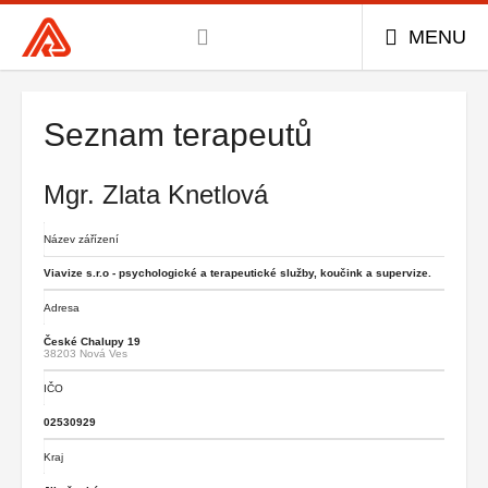
Všeobecná
MENU
zdravotní
pojišťovna
Hlavní
menu
ČR,
hlavní
Seznam terapeutů
stránka
Mgr. Zlata Knetlová
Název zářízení
Viavize s.r.o - psychologické a terapeutické služby, koučink a supervize.
Adresa
České Chalupy 19
38203 Nová Ves
IČO
02530929
Kraj