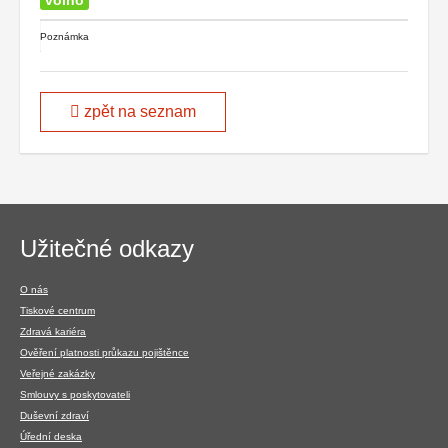
volno
Poznámka
zpět na seznam
Navigace
Užitečné odkazy
v
patičce
O nás
Tiskové centrum
Zdravá kariéra
Ověření platnosti průkazu pojištěnce
Veřejné zakázky
Smlouvy s poskytovateli
Duševní zdraví
Úřední deska