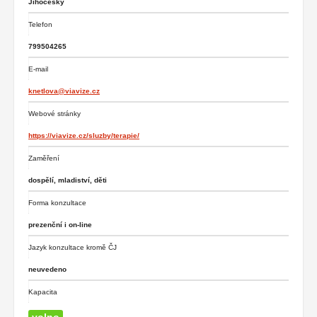
Jihočeský
Telefon
799504265
E-mail
knetlova@viavize.cz
Webové stránky
https://viavize.cz/sluzby/terapie/
Zaměření
dospělí, mladiství, děti
Forma konzultace
prezenční i on-line
Jazyk konzultace kromě ČJ
neuvedeno
Kapacita