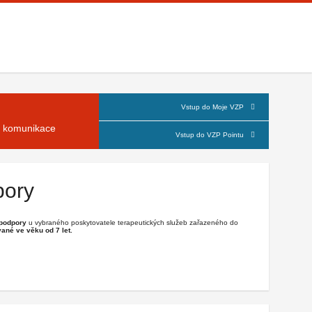
Vstup do Moje VZP
á komunikace
Vstup do VZP Pointu
pory
 podpory
u vybraného poskytovatele terapeutických služeb zařazeného do
ané ve věku od 7 let.