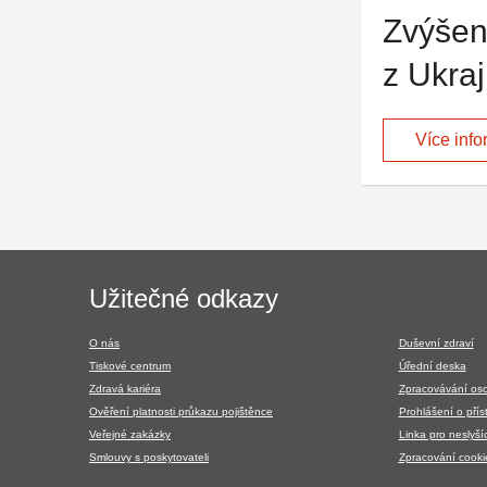
Zvýšen
z Ukraj
Více info
Navigace
Užitečné odkazy
v
patičce
O nás
Duševní zdraví
Tiskové centrum
Úřední deska
Zdravá kariéra
Zpracovávání os
Ověření platnosti průkazu pojištěnce
Prohlášení o přís
Veřejné zakázky
Linka pro neslyšíc
Smlouvy s poskytovateli
Zpracování cooki