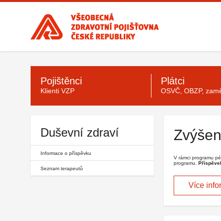
Všeobecná
zdravotní
pojišťovna
ČR,
hlavní
Hlavní
stránka
menu
Pojištěnci
Plátci
Klienti VZP
OSVČ, OBZP, zamě
Duševní zdraví
Zvýšen
Informace o příspěvku
V rámci programu p
programu.
Příspěve
Seznam terapeutů
Více info