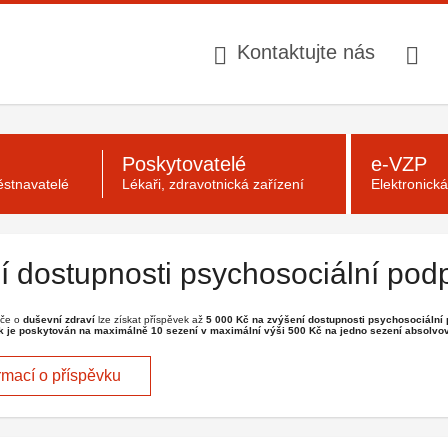
Kontaktujte nás
Poskytovatelé
e-VZP
stnavatelé
Lékaři, zdravotnická zařízení
Elektronick
í dostupnosti psychosociální pod
éče o
duševní zdraví
lze získat příspěvek až
5 000 Kč na zvýšení dostupnosti psychosociální
k je poskytován na maximálně 10 sezení v maximální výši 500 Kč na jedno sezení
absolvov
rmací o příspěvku